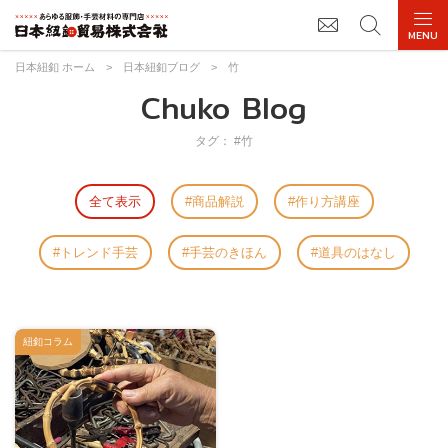
日本紐釦 ホーム
>
日本紐釦ブログ
>
竹
Chuko Blog
タグ： #竹
全て表示
商品解説
作り方講座
トレンド手芸
手芸のきほん
道具のはなし
紐釦コラム