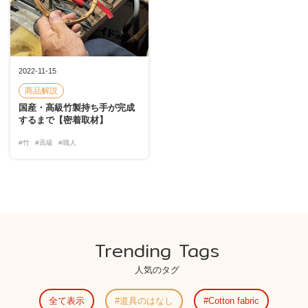
2022-11-15
商品解説
国産・高級竹製持ち手が完成
するまで【密着取材】
#竹
#高級
#職人
Trending Tags
人気のタグ
全て表示
道具のはなし
Cotton fabric