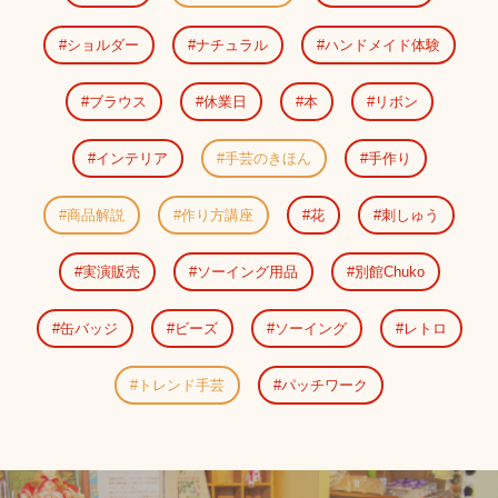
ショルダー
ナチュラル
ハンドメイド体験
ブラウス
休業日
本
リボン
インテリア
手芸のきほん
手作り
商品解説
作り方講座
花
刺しゅう
実演販売
ソーイング用品
別館Chuko
缶バッジ
ビーズ
ソーイング
レトロ
トレンド手芸
パッチワーク