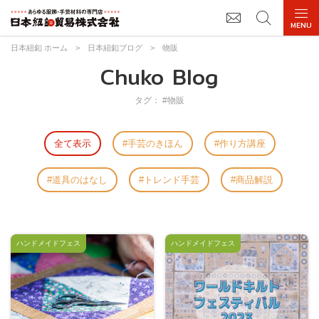
日本紐釦 ホーム
>
日本紐釦ブログ
>
物販
Chuko Blog
タグ： #物販
全て表示
手芸のきほん
作り方講座
道具のはなし
トレンド手芸
商品解説
ハンドメイドフェス
ハンドメイドフェス