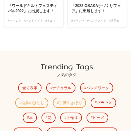
「ワールドキルトフェスティ
「2022 OSAKA手づくりフェ
バル2022」に出展します！
ア」に出展します！
#イベント
#ハンドメイド
#キルト
#イベント
#ハンドメイド
#講習会
Trending Tags
人気のタグ
全て表示
ナチュラル
パッチワーク
道具のはなし
手芸のきほん
ブラウス
本
花
手作り
ビーズ