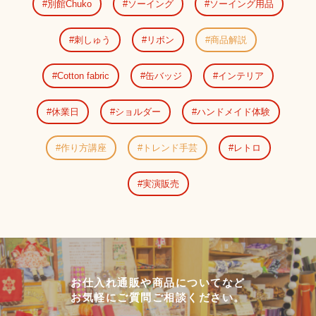
別館Chuko
ソーイング
ソーイング用品
刺しゅう
リボン
商品解説
Cotton fabric
缶バッジ
インテリア
休業日
ショルダー
ハンドメイド体験
作り方講座
トレンド手芸
レトロ
実演販売
お仕入れ通販や商品についてなど
お気軽にご質問ご相談ください。