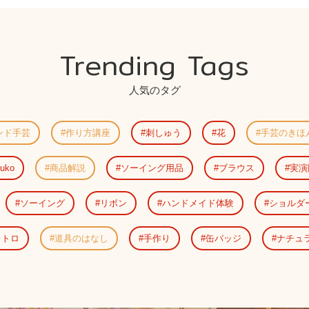
Trending Tags
人気のタグ
ンド手芸
作り方講座
刺しゅう
花
手芸のきほ
uko
商品解説
ソーイング用品
ブラウス
実演
ソーイング
リボン
ハンドメイド体験
ショルダ
レトロ
道具のはなし
手作り
缶バッジ
ナチュ