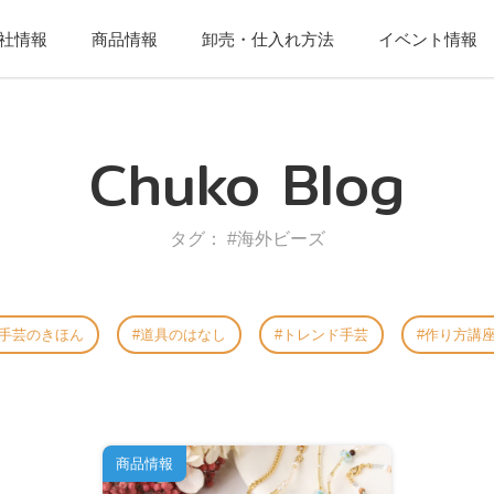
社情報
商品情報
卸売・仕入れ方法
イベント情報
Chuko Blog
タグ： #海外ビーズ
手芸のきほん
道具のはなし
トレンド手芸
作り方講
商品情報