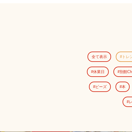
全て表示
トレ
休業日
別館Ch
ビーズ
本