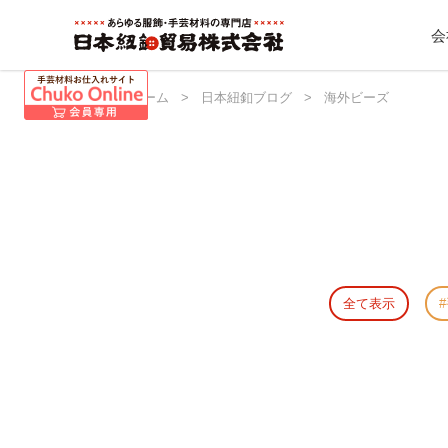
会
日本紐釦 ホーム
>
日本紐釦ブログ
>
海外ビーズ
全て表示