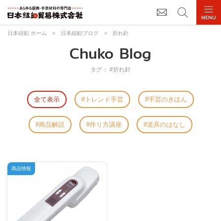
日本紐釦 ホーム
>
日本紐釦ブログ
>
折れ針
Chuko Blog
タグ： #折れ針
全て表示
トレンド手芸
手芸のきほん
商品解説
作り方講座
道具のはなし
商品情報