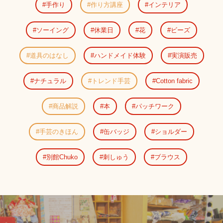
手作り
作り方講座
インテリア
ソーイング
休業日
花
ビーズ
道具のはなし
ハンドメイド体験
実演販売
ナチュラル
トレンド手芸
Cotton fabric
商品解説
本
パッチワーク
手芸のきほん
缶バッジ
ショルダー
別館Chuko
刺しゅう
ブラウス