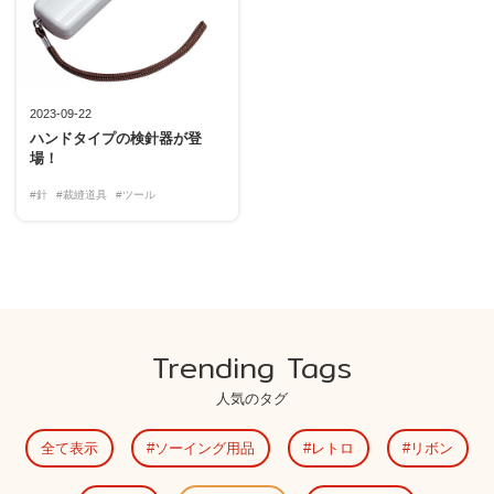
2023-09-22
ハンドタイプの検針器が登
場！
#針
#裁縫道具
#ツール
Trending Tags
人気のタグ
全て表示
ソーイング用品
レトロ
リボン