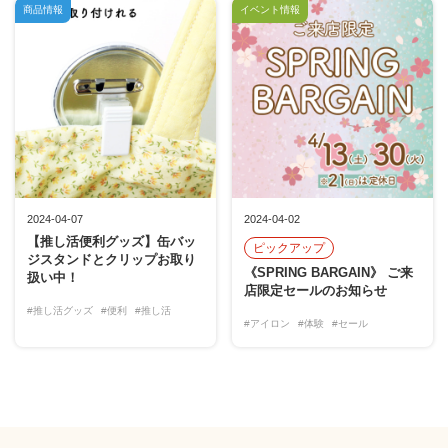
商品情報
イベント情報
2024-04-07
2024-04-02
【推し活便利グッズ】缶バッ
ピックアップ
ジスタンドとクリップお取り
《SPRING BARGAIN》 ご来
扱い中！
店限定セールのお知らせ
#推し活グッズ
#便利
#推し活
#アイロン
#体験
#セール