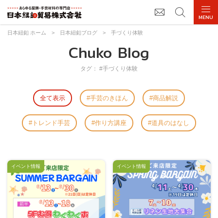
日本紐釦 ホーム
>
日本紐釦ブログ
>
手づくり体験
Chuko Blog
タグ： #手づくり体験
全て表示
手芸のきほん
商品解説
トレンド手芸
作り方講座
道具のはなし
イベント情報
イベント情報