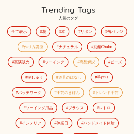
Trending Tags
人気のタグ
全て表示
花
本
リボン
缶バッジ
作り方講座
ナチュラル
別館Chuko
実演販売
ソーイング
商品解説
ビーズ
刺しゅう
道具のはなし
手作り
パッチワーク
手芸のきほん
トレンド手芸
ソーイング用品
ブラウス
レトロ
インテリア
休業日
ハンドメイド体験