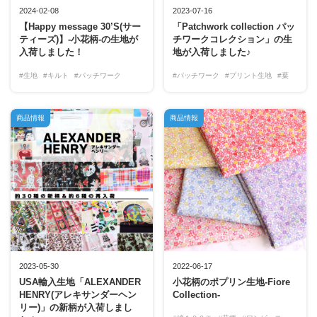
2024-02-08
2023-07-16
【Happy message 30’S(サー
「Patchwork collection パッ
ティーズ)】-小花柄-の生地が
チワークコレクション」の生
入荷しました！
地が入荷しました♪
#生地
#キルト
#パッチワーク
#パッチワーク
#プリント生地
#葉
商品情報
商品情報
2023-05-30
2022-06-17
USA輸入生地「ALEXANDER
小花柄のポプリン生地-Fiore
HENRY(アレキサンダーヘン
Collection-
リー)」の新柄が入荷しまし