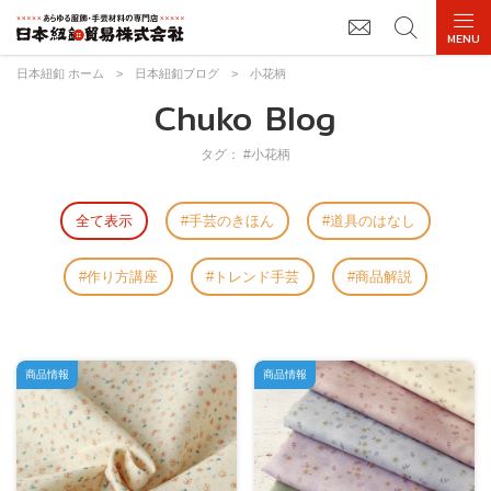
日本紐釦 ホーム
>
日本紐釦ブログ
>
小花柄
Chuko Blog
タグ： #小花柄
全て表示
手芸のきほん
道具のはなし
作り方講座
トレンド手芸
商品解説
商品情報
商品情報