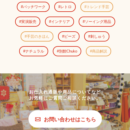
パッチワーク
レトロ
トレンド手芸
実演販売
インテリア
ソーイング用品
手芸のきほん
ビーズ
刺しゅう
ナチュラル
別館Chuko
商品解説
お仕入れ通販や商品についてなど
お気軽にご質問ご相談ください。
お問い合わせはこちら