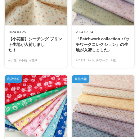
2024-03-25
2024-02-24
【小花柄】シーチング プリン
「Patchwork collection パッ
ト生地が入荷しまし
チワークコレクション」の生
た！
地が入荷しました♪
#小花
#小柄
#花柄
#ﾊﾟｽﾃﾙ
#パッチワーク
#花
商品情報
商品情報