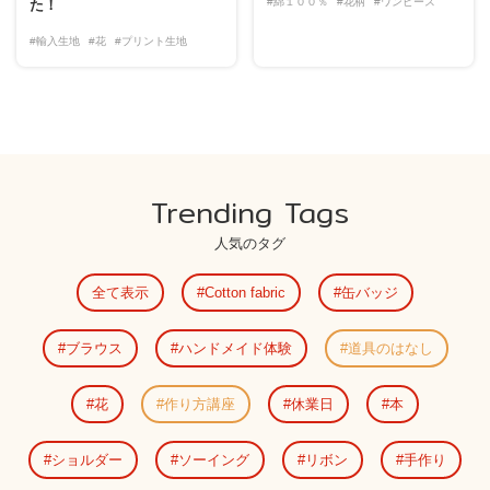
#綿１００％
#花柄
#ワンピース
た！
#輸入生地
#花
#プリント生地
Trending Tags
人気のタグ
全て表示
Cotton fabric
缶バッジ
ブラウス
ハンドメイド体験
道具のはなし
花
作り方講座
休業日
本
ショルダー
ソーイング
リボン
手作り