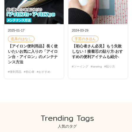
2025-01-17
2024-03-29
道具のはなし
手芸のきほん
【アイロン便利用品】長く使
【初心者さん必見】もう失敗
いたいお気に入りの「アイロ
しない！接着芯の貼り方-おす
ン台・アイロン」のメンテナ
すめの便利アイテムも紹介-
ンス方法
#ソーイング
#sewing
#貼り方
#便利用品
#初心者
#おすすめ
Trending Tags
人気のタグ