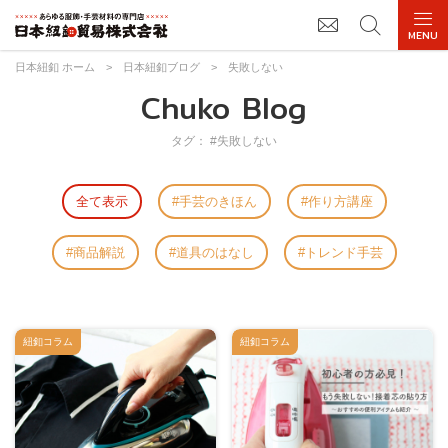
日本紐釦 ホーム
>
日本紐釦ブログ
>
失敗しない
Chuko Blog
タグ： #失敗しない
全て表示
手芸のきほん
作り方講座
商品解説
道具のはなし
トレンド手芸
紐釦コラム
紐釦コラム