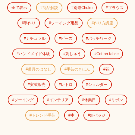
全て表示
商品解説
別館Chuko
ブラウス
手作り
ソーイング用品
作り方講座
ナチュラル
ビーズ
パッチワーク
ハンドメイド体験
刺しゅう
Cotton fabric
道具のはなし
手芸のきほん
花
実演販売
レトロ
ショルダー
ソーイング
インテリア
休業日
リボン
トレンド手芸
本
缶バッジ