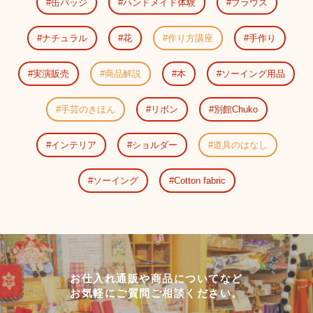
缶バッジ
ハンドメイド体験
ブラウス
ナチュラル
花
作り方講座
手作り
実演販売
商品解説
本
ソーイング用品
手芸のきほん
リボン
別館Chuko
インテリア
ショルダー
道具のはなし
ソーイング
Cotton fabric
お仕入れ通販や商品についてなど
お気軽にご質問ご相談ください。