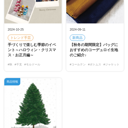
2024-10-25
2024-09-11
トレンド手芸
新商品
手づくりで楽しむ季節のイベ
【秋冬の期間限定】バッグに
ント～ハロウィン・クリスマ
おすすめのコーデュロイ生地
ス・お正月編～
のご紹介♪
#秋
#干支
#モルドール
#コールテン
#ボトムス
#ジャケット
商品情報