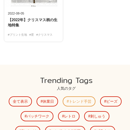
2022-08-05
【2022年】クリスマス柄の生
地特集
#プリント生地
#星
#クリスマス
Trending Tags
人気のタグ
全て表示
休業日
トレンド手芸
ビーズ
パッチワーク
レトロ
刺しゅう