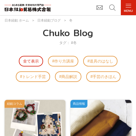
日本紐釦 ホーム
>
日本紐釦ブログ
>
冬
Chuko Blog
タグ： #冬
全て表示
作り方講座
道具のはなし
トレンド手芸
商品解説
手芸のきほん
紐釦コラム
商品情報