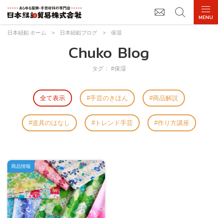
日本紐釦 ホーム
>
日本紐釦ブログ
>
保湿
Chuko Blog
タグ： #保湿
全て表示
手芸のきほん
商品解説
道具のはなし
トレンド手芸
作り方講座
商品情報