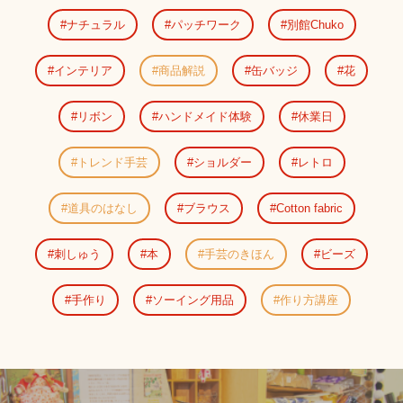
ナチュラル
パッチワーク
別館Chuko
インテリア
商品解説
缶バッジ
花
リボン
ハンドメイド体験
休業日
トレンド手芸
ショルダー
レトロ
道具のはなし
ブラウス
Cotton fabric
刺しゅう
本
手芸のきほん
ビーズ
手作り
ソーイング用品
作り方講座