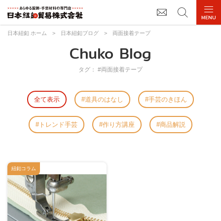
日本紐釦 ホーム
>
日本紐釦ブログ
>
両面接着テープ
Chuko Blog
タグ： #両面接着テープ
全て表示
道具のはなし
手芸のきほん
トレンド手芸
作り方講座
商品解説
紐釦コラム