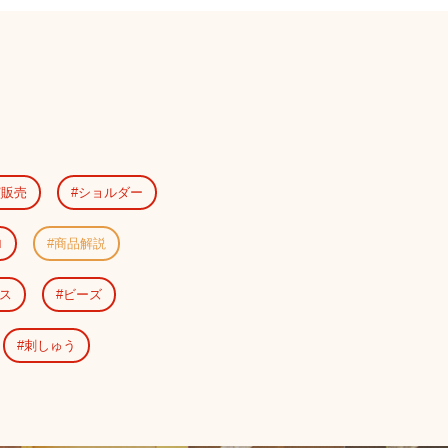
演販売
ショルダー
ロ
商品解説
ス
ビーズ
刺しゅう