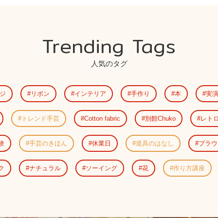
Trending Tags
人気のタグ
ジ
リボン
インテリア
手作り
本
実
トレンド手芸
Cotton fabric
別館Chuko
レト
験
手芸のきほん
休業日
道具のはなし
ブラウ
ク
ナチュラル
ソーイング
花
作り方講座