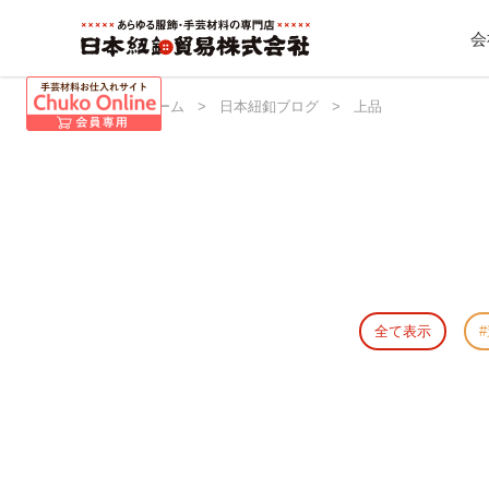
会
日本紐釦 ホーム
>
日本紐釦ブログ
>
上品
全て表示