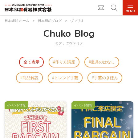
日本紐釦 ホーム
>
日本紐釦ブログ
>
ヴァリオ
Chuko Blog
タグ： #ヴァリオ
全て表示
作り方講座
道具のはなし
商品解説
トレンド手芸
手芸のきほん
イベント情報
イベント情報