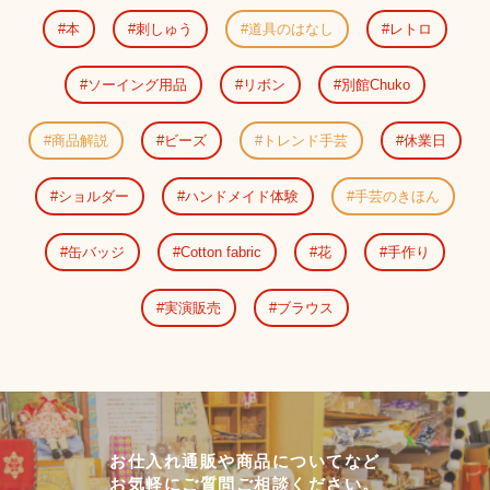
本
刺しゅう
道具のはなし
レトロ
ソーイング用品
リボン
別館Chuko
商品解説
ビーズ
トレンド手芸
休業日
ショルダー
ハンドメイド体験
手芸のきほん
缶バッジ
Cotton fabric
花
手作り
実演販売
ブラウス
お仕入れ通販や商品についてなど
お気軽にご質問ご相談ください。