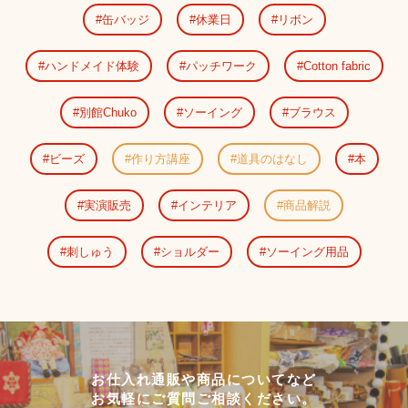
缶バッジ
休業日
リボン
ハンドメイド体験
パッチワーク
Cotton fabric
別館Chuko
ソーイング
ブラウス
ビーズ
作り方講座
道具のはなし
本
実演販売
インテリア
商品解説
刺しゅう
ショルダー
ソーイング用品
お仕入れ通販や商品についてなど
お気軽にご質問ご相談ください。