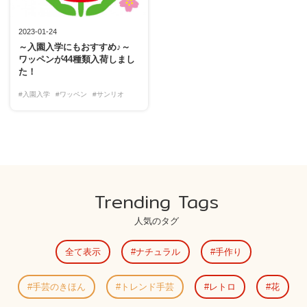
2023-01-24
～入園入学にもおすすめ♪～
ワッペンが44種類入荷しまし
た！
#入園入学
#ワッペン
#サンリオ
Trending Tags
人気のタグ
全て表示
ナチュラル
手作り
手芸のきほん
トレンド手芸
レトロ
花