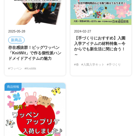
2025-05-28
2024-02-27
【手づくりにおすすめ】入園
新商品
入学アイテムの材料特集～今
存在感抜群！ビッグワッペン
からでも新生活に間に合う！
「KnitWit」で作る個性派ハン
～
ドメイドアイテムの魅力
#春
#入園入学キット
#手づくり
#ワッペン
#KnitWit
商品情報