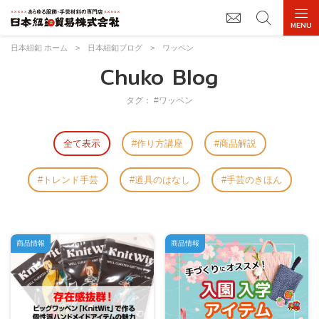
日本紐釦 ホーム
>
日本紐釦ブログ
>
ワッペン
Chuko Blog
タグ： #ワッペン
全て表示
作り方講座
商品解説
トレンド手芸
道具のはなし
手芸のきほん
商品情報
商品情報