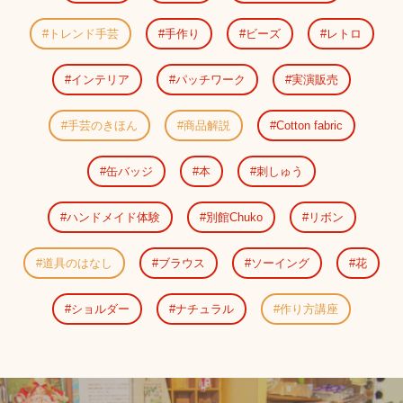
トレンド手芸
手作り
ビーズ
レトロ
インテリア
パッチワーク
実演販売
手芸のきほん
商品解説
Cotton fabric
缶バッジ
本
刺しゅう
ハンドメイド体験
別館Chuko
リボン
道具のはなし
ブラウス
ソーイング
花
ショルダー
ナチュラル
作り方講座