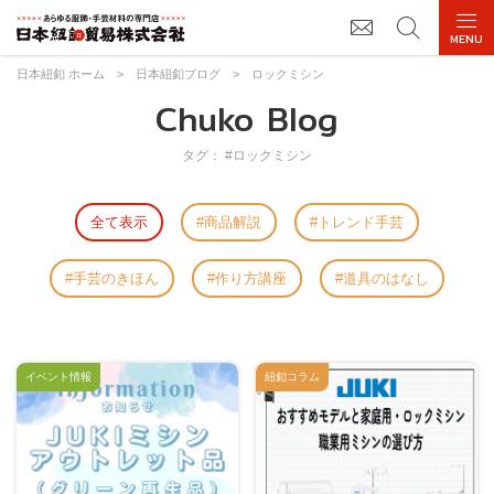
日本紐釦 ホーム
>
日本紐釦ブログ
>
ロックミシン
Chuko Blog
タグ： #ロックミシン
全て表示
商品解説
トレンド手芸
手芸のきほん
作り方講座
道具のはなし
イベント情報
紐釦コラム