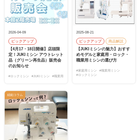
2026-04-09
2025-08-21
ピックアップ
ピックアップ
商品解説
【4月17・18日開催】店頭限
【JUKIミシンの魅力】おすす
定！JUKIミシン アウトレット
めモデルと家庭用・ロック・
品（グリーン再生品）販売会
職業用ミシンの選び方
のお知らせ
#家庭用ミシン
#職業用ミシン
#ロックミシン
#ロックミシン
#JUKIミシン
#職業用
紐釦コラム