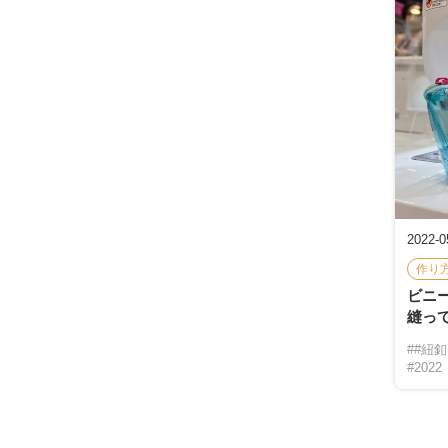
2022-0
作り
ビニ
縫っ
##紐
#202