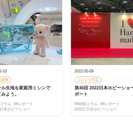
5-10
2022-05-09
方講座
トレンド手芸
ール生地を家庭用ミシンで
第46回 2022日本ホビーショ
てみよう。
ポート
釦コラム
##レポート
##紐釦コラム
##レポート
2 日本ホビーショー
#2022 日本ホビーショー