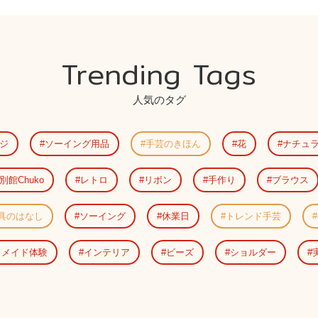
Trending Tags
人気のタグ
ジ
ソーイング用品
手芸のきほん
花
ナチュ
別館Chuko
レトロ
リボン
手作り
ブラウス
具のはなし
ソーイング
休業日
トレンド手芸
ドメイド体験
インテリア
ビーズ
ショルダー