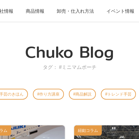
社情報
商品情報
卸売・仕入れ方法
イベント情報
Chuko Blog
タグ： #ミニマムポーチ
手芸のきほん
作り方講座
商品解説
トレンド手芸
ラム
紐釦コラム