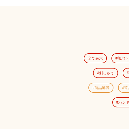
全て表示
缶バッ
刺しゅう
商品解説
道
ハン