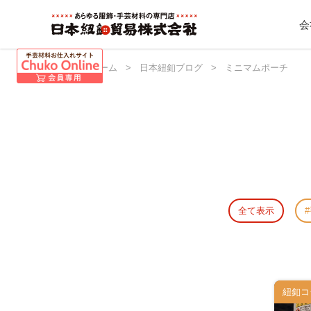
会
日本紐釦 ホーム
>
日本紐釦ブログ
>
ミニマムポーチ
全て表示
紐釦コ