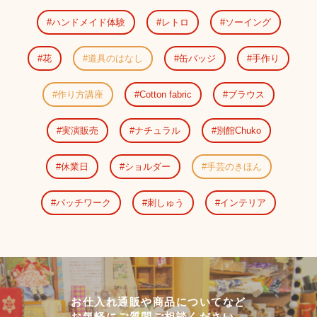
ハンドメイド体験
レトロ
ソーイング
花
道具のはなし
缶バッジ
手作り
作り方講座
Cotton fabric
ブラウス
実演販売
ナチュラル
別館Chuko
休業日
ショルダー
手芸のきほん
パッチワーク
刺しゅう
インテリア
お仕入れ通販や商品についてなど
お気軽にご質問ご相談ください。