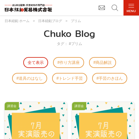
日本紐釦 ホーム
>
日本紐釦ブログ
>
プリム
Chuko Blog
タグ： #プリム
全て表示
作り方講座
商品解説
道具のはなし
トレンド手芸
手芸のきほん
講習会
講習会