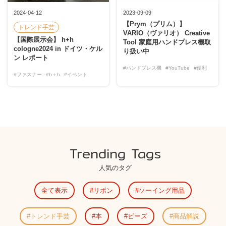
2024-04-12
2023-09-09
【Prym（プリム）】
トレンド手芸
VARIO（ヴァリオ） Creative
【国際展示会】 h+h
Tool 家庭用ハンドプレス機取
cologne2024 in ドイツ・ケル
り扱い中
ン レポート
#ハンドプレス機
#YouTube
#便利
#ファスナー
#h＋h
#イベント
Trending Tags
人気のタグ
全て表示
リボン
ソーイング用品
トレンド手芸
本
ビーズ
商品解説