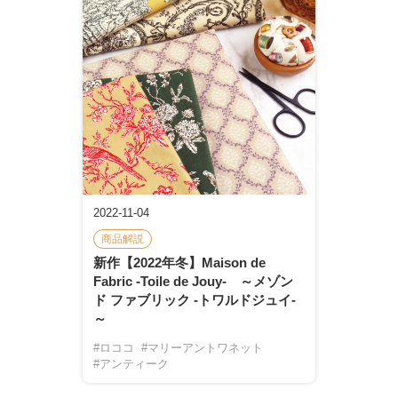
2022-11-04
商品解説
新作【2022年冬】Maison de
Fabric -Toile de Jouy- ～メゾン
ド ファブリック -トワルドジュイ-
～
#ロココ
#マリーアントワネット
#アンティーク