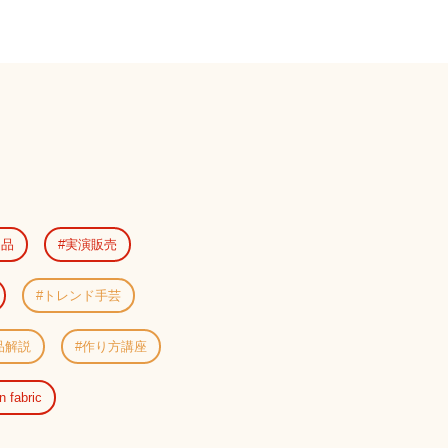
用品
実演販売
トレンド手芸
品解説
作り方講座
n fabric