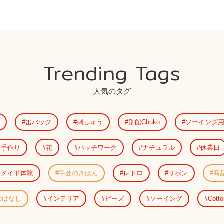
Trending Tags
人気のタグ
缶バッジ
刺しゅう
別館Chuko
ソーイング
手作り
花
パッチワーク
ナチュラル
休業日
ドメイド体験
手芸のきほん
レトロ
リボン
商
のはなし
インテリア
ビーズ
ソーイング
Cotto