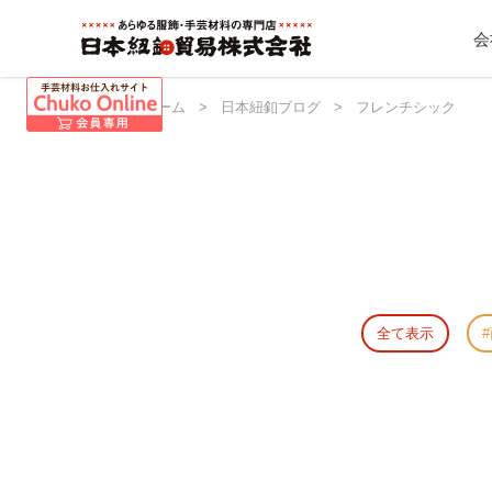
会
日本紐釦 ホーム
>
日本紐釦ブログ
>
フレンチシック
全て表示