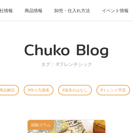
社情報
商品情報
卸売・仕入れ方法
イベント情報
Chuko Blog
タグ： #フレンチシック
商品解説
作り方講座
道具のはなし
トレンド手芸
紐釦コラム