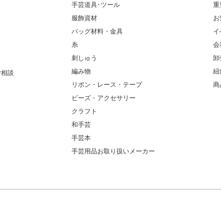
手芸道具･ツール
重
服飾資材
お
バッグ材料・金具
イ
糸
会
刺しゅう
卸
編み物
紐
ご相談
リボン・レース・テープ
商
ビーズ・アクセサリー
クラフト
和手芸
手芸本
手芸用品お取り扱いメーカー