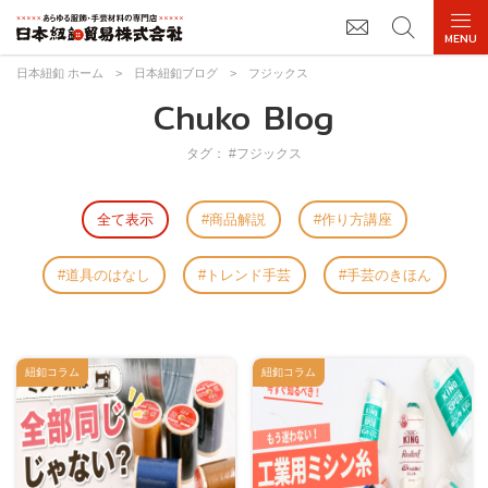
日本紐釦 ホーム
>
日本紐釦ブログ
>
フジックス
Chuko Blog
タグ： #フジックス
全て表示
商品解説
作り方講座
道具のはなし
トレンド手芸
手芸のきほん
紐釦コラム
紐釦コラム