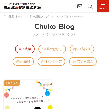
日本紐釦 ホーム
>
日本紐釦ブログ
>
ハンドメイドマーケット
Chuko Blog
タグ： #ハンドメイドマーケット
全て表示
道具のはなし
作り方講座
商品解説
トレンド手芸
手芸のきほん
紐釦コラム