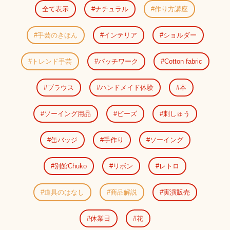
全て表示
ナチュラル
作り方講座
手芸のきほん
インテリア
ショルダー
トレンド手芸
パッチワーク
Cotton fabric
ブラウス
ハンドメイド体験
本
ソーイング用品
ビーズ
刺しゅう
缶バッジ
手作り
ソーイング
別館Chuko
リボン
レトロ
道具のはなし
商品解説
実演販売
休業日
花