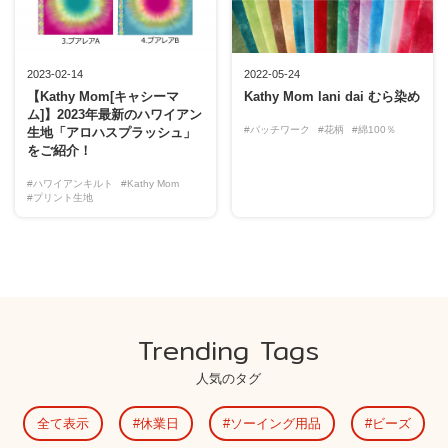
2023-02-14
2022-05-24
【Kathy Mom[キャシーマ
Kathy Mom lani dai むら染め
ム]】2023年最新のハワイアン
#パッチワーク
#花柄
#綿100％
生地「アロハスプラッシュ」
をご紹介！
#ハワイアンキルト
#Kathy Mom
#プリント生地
Trending Tags
人気のタグ
全て表示
休業日
ソーイング用品
ビーズ