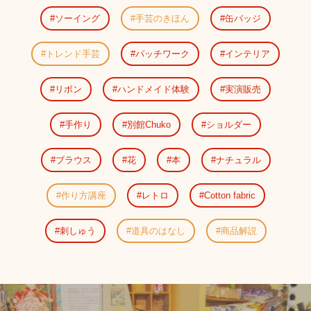
ソーイング
手芸のきほん
缶バッジ
トレンド手芸
パッチワーク
インテリア
リボン
ハンドメイド体験
実演販売
手作り
別館Chuko
ショルダー
ブラウス
花
本
ナチュラル
作り方講座
レトロ
Cotton fabric
刺しゅう
道具のはなし
商品解説