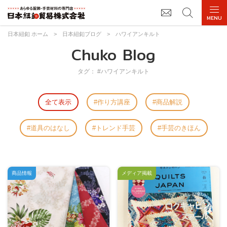
日本紐釦 ホーム
>
日本紐釦ブログ
>
ハワイアンキルト
Chuko Blog
タグ： #ハワイアンキルト
全て表示
作り方講座
商品解説
道具のはなし
トレンド手芸
手芸のきほん
商品情報
メディア掲載