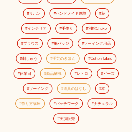
リボン
ハンドメイド体験
花
インテリア
手作り
別館Chuko
ブラウス
缶バッジ
ソーイング用品
刺しゅう
手芸のきほん
Cotton fabric
休業日
商品解説
レトロ
ビーズ
ソーイング
道具のはなし
本
作り方講座
パッチワーク
ナチュラル
実演販売