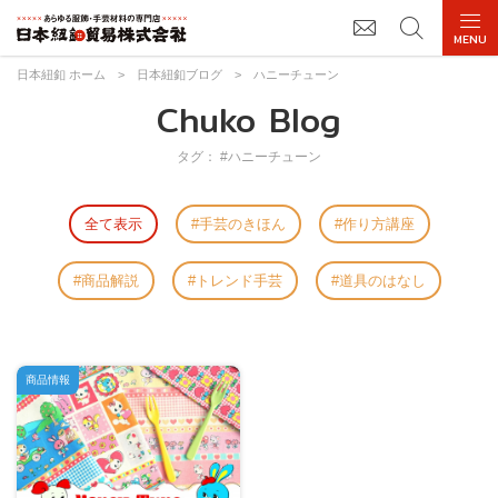
日本紐釦 ホーム
>
日本紐釦ブログ
>
ハニーチューン
Chuko Blog
タグ： #ハニーチューン
全て表示
手芸のきほん
作り方講座
商品解説
トレンド手芸
道具のはなし
商品情報