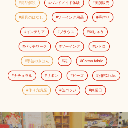
商品解説
ハンドメイド体験
実演販売
道具のはなし
ソーイング用品
手作り
インテリア
ブラウス
刺しゅう
パッチワーク
ソーイング
レトロ
手芸のきほん
花
Cotton fabric
ナチュラル
リボン
ビーズ
別館Chuko
作り方講座
缶バッジ
休業日