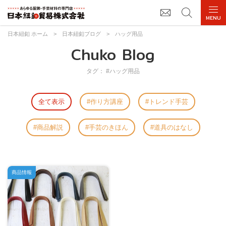
日本紐釦 ホーム
>
日本紐釦ブログ
>
ハッグ用品
Chuko Blog
タグ： #ハッグ用品
全て表示
作り方講座
トレンド手芸
商品解説
手芸のきほん
道具のはなし
商品情報