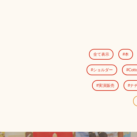
全て表示
本
ショルダー
Cotto
実演販売
ナ