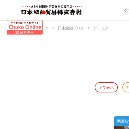
会
日本紐釦 ホーム
>
日本紐釦ブログ
>
ナチック
全て表示
商品情