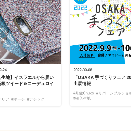
9-24
2022-09-08
入生地】イスラエルから届い
「OSAKA 手づくりフェア 20
高級ツイード＆コーデュロイ
出展情報
」
#別館Chuko
#リバーシブルショ
#輸入生地
テリア
#ポーチ
#ナチック