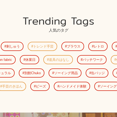
Trending Tags
人気のタグ
刺しゅう
トレンド手芸
ブラウス
レトロ
n fabric
休業日
道具のはなし
パッチワーク
チュラル
別館Chuko
ソーイング用品
缶バッジ
手芸のきほん
ビーズ
ハンドメイド体験
ソーイング