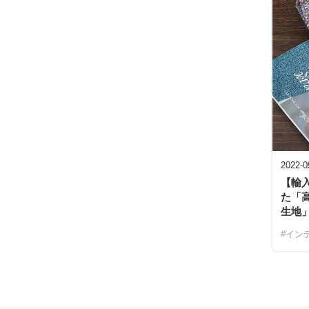
2022-0
【輸
た「
生地
#イン