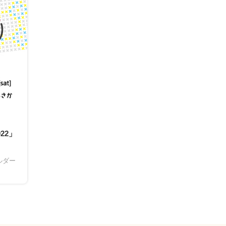
22」
ルダー