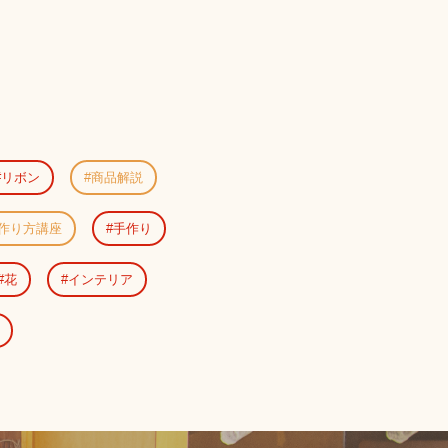
リボン
商品解説
作り方講座
手作り
花
インテリア