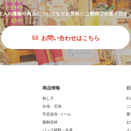
仕入れ通販や商品についてなど
お気軽にご質問ご相談くださ
お問い合わせはこちら
商品情報
日
刺し子
En
生地・芯地
ご
手芸道具･ツール
重
服飾資材
お
バッグ材料・金具
イ