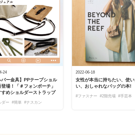
4-24
2022-06-18
ルバー金具】PPテープショル
女性が本当に持ちたい、使い
新登場！「＃フォンポーチ」
い、おしゃれなバッグの本!
すすめショルダーストラップ
#ファスナー
#2階売場
#手芸本
ルダー
#簡単
#ナスカン