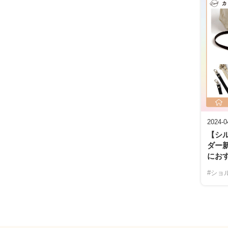
2024-0
【シ
ダー
にお
#ショ