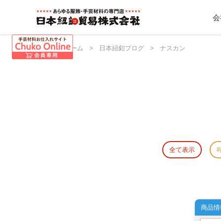
会
日本紐釦 ホーム
>
日本紐釦ブログ
>
ナスカン
全て表示
商品情