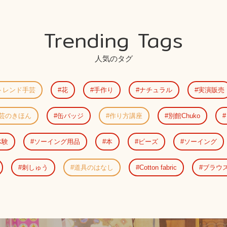
Trending Tags
人気のタグ
トレンド手芸
花
手作り
ナチュラル
実演販売
芸のきほん
缶バッジ
作り方講座
別館Chuko
体験
ソーイング用品
本
ビーズ
ソーイング
刺しゅう
道具のはなし
Cotton fabric
ブラウ