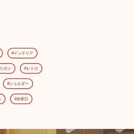
インテリア
リボン
レトロ
ショルダー
ス
休業日