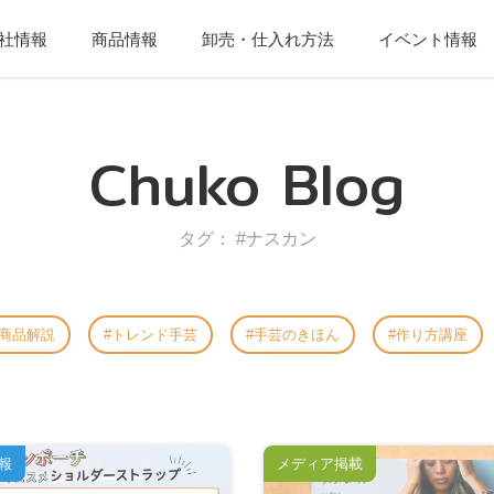
社情報
商品情報
卸売・仕入れ方法
イベント情報
Chuko Blog
タグ： #ナスカン
商品解説
トレンド手芸
手芸のきほん
作り方講座
報
メディア掲載