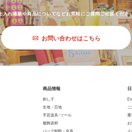
仕入れ通販や商品についてなど
お気軽にご質問ご相談くださ
お問い合わせはこちら
商品情報
日
刺し子
En
生地・芯地
ご
手芸道具･ツール
重
服飾資材
お
バッグ材料・金具
イ