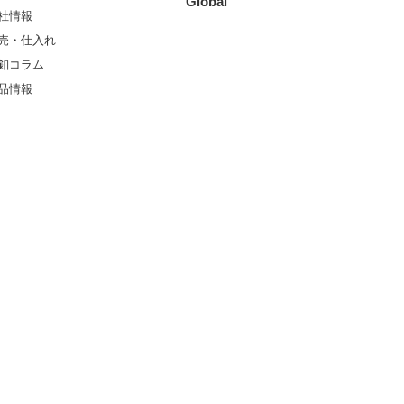
Global
社情報
売・仕入れ
釦コラム
品情報