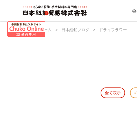
会
日本紐釦 ホーム
>
日本紐釦ブログ
>
ドライフラワー
全て表示