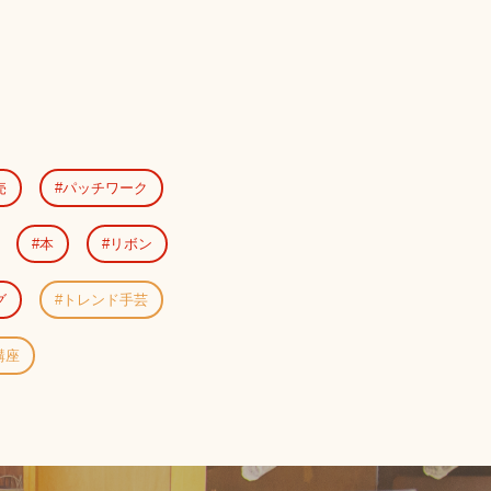
売
パッチワーク
本
リボン
グ
トレンド手芸
講座