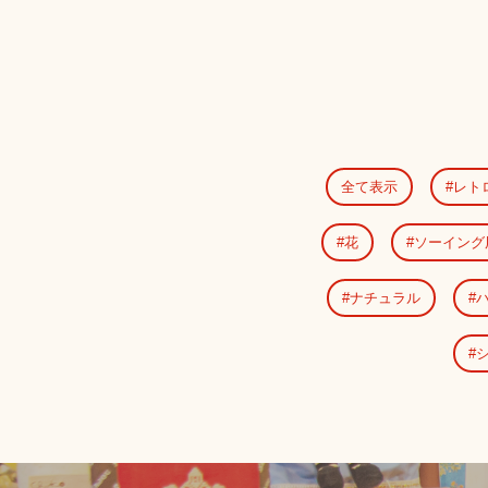
全て表示
レト
花
ソーイング
ナチュラル