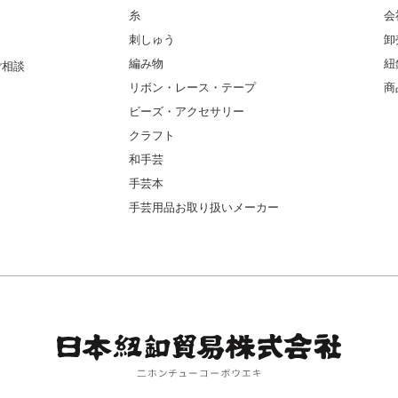
糸
会
刺しゅう
卸
編み物
紐
ご相談
リボン・レース・テープ
商
ビーズ・アクセサリー
クラフト
和手芸
手芸本
手芸用品お取り扱いメーカー