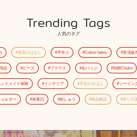
Trending Tags
人気のタグ
ロ
道具のはなし
手作り
Cotton fabric
実演販
用品
ビーズ
ブラウス
缶バッジ
別館Chuko
ハンドメイド体験
インテリア
手芸のきほん
ソーイン
ショルダー
休業日
刺しゅう
商品解説
作り方