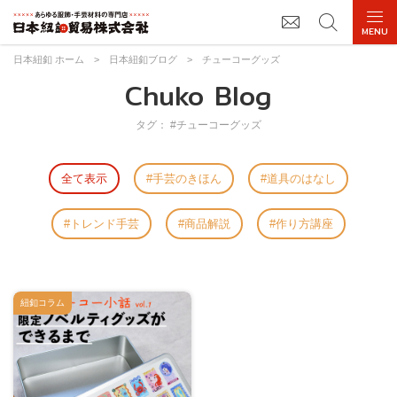
日本紐釦 ホーム
>
日本紐釦ブログ
>
チューコーグッズ
Chuko Blog
タグ： #チューコーグッズ
全て表示
手芸のきほん
道具のはなし
トレンド手芸
商品解説
作り方講座
紐釦コラム