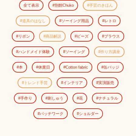
全て表示
別館Chuko
手芸のきほん
道具のはなし
ソーイング用品
レトロ
リボン
商品解説
ビーズ
ブラウス
ハンドメイド体験
ソーイング
作り方講座
本
休業日
Cotton fabric
缶バッジ
トレンド手芸
インテリア
実演販売
手作り
刺しゅう
花
ナチュラル
パッチワーク
ショルダー