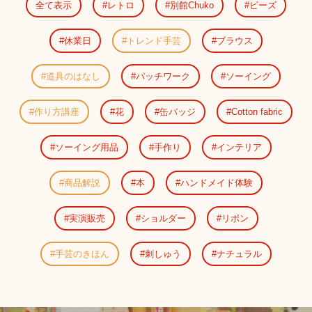
全て表示
レトロ
別館Chuko
ビーズ
休業日
トレンド手芸
ブラウス
道具のはなし
パッチワーク
ソーイング
作り方講座
花
缶バッジ
Cotton fabric
ソーイング用品
手作り
インテリア
商品解説
本
ハンドメイド体験
実演販売
ショルダー
リボン
手芸のきほん
刺しゅう
ナチュラル