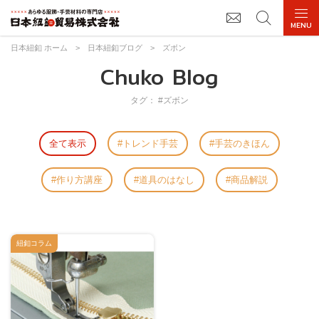
日本紐釦 ホーム
>
日本紐釦ブログ
>
ズボン
Chuko Blog
タグ： #ズボン
全て表示
トレンド手芸
手芸のきほん
作り方講座
道具のはなし
商品解説
紐釦コラム