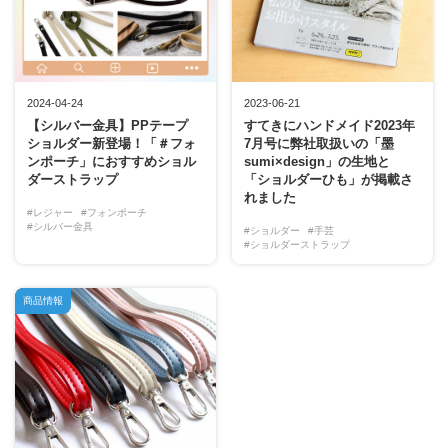
2024-04-24
2023-06-21
【シルバー金具】PPテープ
すてきにハンドメイド2023年
ショルダー新登場！「＃フォ
7月号に弊社取扱いの「墨
ンポーチ」におすすめショル
sumi×design」の生地と
ダーストラップ
「ショルダーひも」が掲載さ
れました
#レジャー
#フォンポーチ
#シルバー金具
#ショルダー
#手芸
#ショルダーストラップ
商品情報