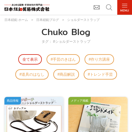
日本紐釦 ホーム
>
日本紐釦ブログ
>
ショルダーストラップ
Chuko Blog
タグ： #ショルダーストラップ
全て表示
手芸のきほん
作り方講座
道具のはなし
商品解説
トレンド手芸
商品情報
メディア掲載