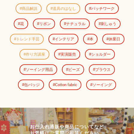
商品解説
道具のはなし
パッチワーク
花
リボン
ナチュラル
刺しゅう
トレンド手芸
インテリア
本
休業日
作り方講座
実演販売
ショルダー
ソーイング用品
ビーズ
ブラウス
缶バッジ
Cotton fabric
ソーイング
お仕入れ通販や商品についてなど
お気軽にご質問ご相談ください。