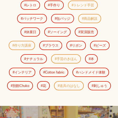
レトロ
手作り
トレンド手芸
パッチワーク
缶バッジ
商品解説
休業日
ソーイング
実演販売
作り方講座
ブラウス
リボン
ビーズ
ナチュラル
手芸のきほん
本
インテリア
Cotton fabric
ハンドメイド体験
別館Chuko
花
道具のはなし
刺しゅう