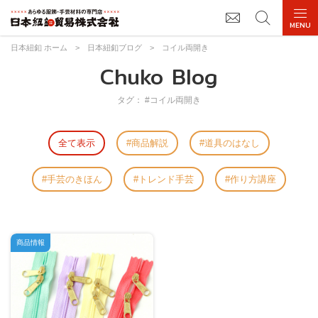
日本紐釦 ホーム
>
日本紐釦ブログ
>
コイル両開き
Chuko Blog
タグ： #コイル両開き
全て表示
商品解説
道具のはなし
手芸のきほん
トレンド手芸
作り方講座
商品情報