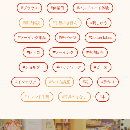
ブラウス
休業日
ハンドメイド体験
商品解説
手芸のきほん
刺しゅう
ソーイング用品
缶バッジ
Cotton fabric
レトロ
ソーイング
実演販売
ショルダー
パッチワーク
ビーズ
インテリア
作り方講座
花
手作り
トレンド手芸
道具のはなし
本