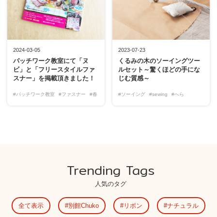
2024-03-05
2023-07-23
パッチワーク教室にて「ヌ
くるみの木のソーイングツー
ビ」と「フリースタイルファ
ルセット～驚くほどの手にな
スナー」を掲載頂きました！
じむ質感～
#パッチワーク教室
#ファスナー
#春
#ソーイング
#sewing
#へら
Trending Tags
人気のタグ
全て表示
別館Chuko
リボン
ナチュラル