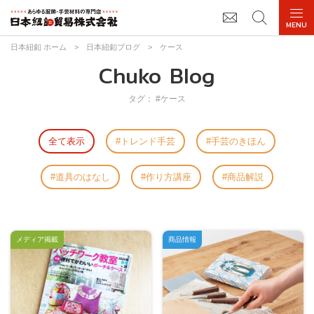
日本紐釦 ホーム
>
日本紐釦ブログ
>
ケース
Chuko Blog
タグ： #ケース
全て表示
トレンド手芸
手芸のきほん
道具のはなし
作り方講座
商品解説
メディア掲載
商品情報