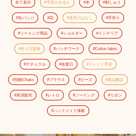
全て表示
手芸のきほん
本
刺しゅう
缶バッジ
花
道具のはなし
手作り
ソーイング用品
ショルダー
インテリア
作り方講座
パッチワーク
Cotton fabric
ナチュラル
休業日
トレンド手芸
別館Chuko
ブラウス
ビーズ
商品解説
実演販売
レトロ
ソーイング
リボン
ハンドメイド体験