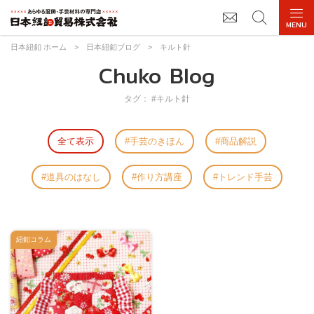
日本紐釦 ホーム
>
日本紐釦ブログ
>
キルト針
Chuko Blog
タグ： #キルト針
全て表示
手芸のきほん
商品解説
道具のはなし
作り方講座
トレンド手芸
紐釦コラム