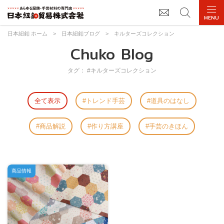
日本紐釦 ホーム
>
日本紐釦ブログ
>
キルターズコレクション
Chuko Blog
タグ： #キルターズコレクション
全て表示
トレンド手芸
道具のはなし
商品解説
作り方講座
手芸のきほん
商品情報