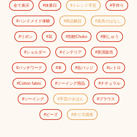
全て表示
休業日
トレンド手芸
手作り
ハンドメイド体験
商品解説
道具のはなし
リボン
花
別館Chuko
刺しゅう
ショルダー
インテリア
実演販売
パッチワーク
本
缶バッジ
レトロ
Cotton fabric
ソーイング用品
ナチュラル
ソーイング
手芸のきほん
ブラウス
ビーズ
作り方講座