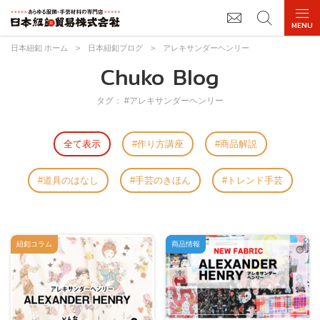
日本紐釦 ホーム
>
日本紐釦ブログ
>
アレキサンダーヘンリー
Chuko Blog
タグ： #アレキサンダーヘンリー
全て表示
作り方講座
商品解説
道具のはなし
手芸のきほん
トレンド手芸
紐釦コラム
商品情報