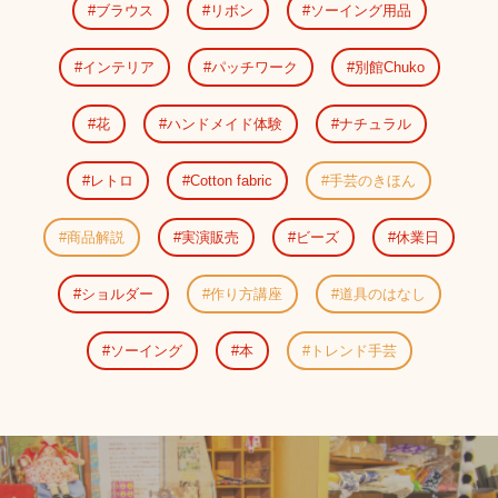
ブラウス
リボン
ソーイング用品
インテリア
パッチワーク
別館Chuko
花
ハンドメイド体験
ナチュラル
レトロ
Cotton fabric
手芸のきほん
商品解説
実演販売
ビーズ
休業日
ショルダー
作り方講座
道具のはなし
ソーイング
本
トレンド手芸