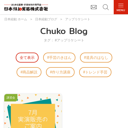
日本紐釦 ホーム
>
日本紐釦ブログ
>
アップリケシート
Chuko Blog
タグ： #アップリケシート
全て表示
手芸のきほん
道具のはなし
商品解説
作り方講座
トレンド手芸
講習会