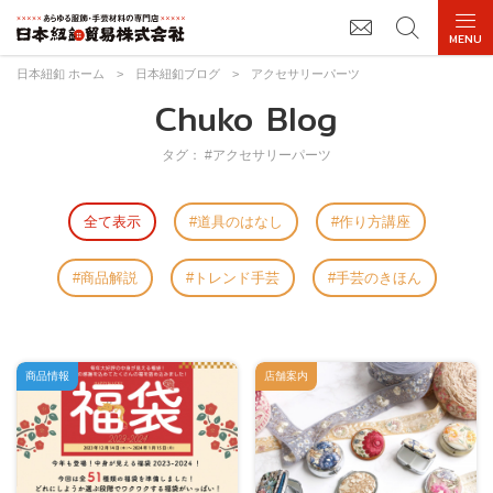
日本紐釦 ホーム
>
日本紐釦ブログ
>
アクセサリーパーツ
Chuko Blog
タグ： #アクセサリーパーツ
全て表示
道具のはなし
作り方講座
商品解説
トレンド手芸
手芸のきほん
商品情報
店舗案内