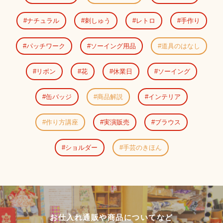
ナチュラル
刺しゅう
レトロ
手作り
パッチワーク
ソーイング用品
道具のはなし
リボン
花
休業日
ソーイング
缶バッジ
商品解説
インテリア
作り方講座
実演販売
ブラウス
ショルダー
手芸のきほん
お仕入れ通販や商品についてなど