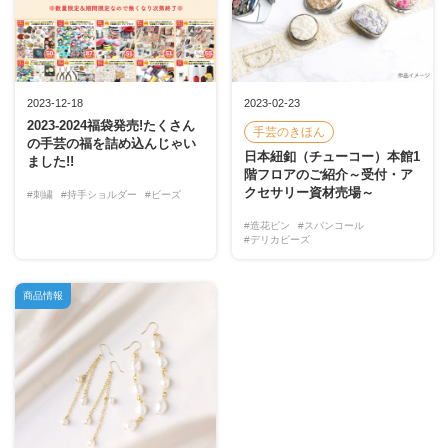
2023-12-18
2023-02-23
2023-2024福袋発売!たくさん
手芸のきほん
の手芸の福を詰め込んじゃい
日本紐釦（チューコー）本館1
ました!!
階フロアのご紹介～受付・ア
クセサリー資材売場～
#刺繍
#持手ショルダー
#ビーズ
#造花ピン
#スパンコール
#デリカビーズ
商品情報