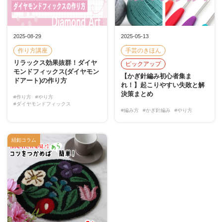
2025-08-29
2025-05-13
作り方講座
手芸のきほん
リラックス効果抜群！ダイヤ
ピックアップ
モンドフィックス(ダイヤモン
【かぎ針編み初心者集ま
ドアート)の作り方
れ！】起こりやすい失敗と解
決策まとめ
#作り方
#やり方
#ダイヤモンドフィックス
#編み方
#かぎ針編み
#やり方
紐釦コラム