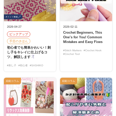
2026-04-27
2026-02-11
Crochet Beginners, This
ピックアップ
One’s for You! Common
手芸のきほん
Mistakes and Easy Fixes
初心者でも簡単かわいい！刺
#Stitch Markers
#Crochet Hook
し子をキレイに仕上げるコ
#Crochet Tool
ツ、解説します
#刺し子
#初心者
#SASHIKO
紐釦コラム
紐釦コラム