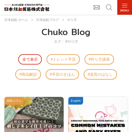
日本紐釦 ホーム
>
日本紐釦ブログ
>
やり方
Chuko Blog
タグ： #やり方
全て表示
トレンド手芸
作り方講座
商品解説
手芸のきほん
道具のはなし
紐釦コラム
English