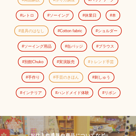
レトロ
ソーイング
休業日
本
道具のはなし
Cotton fabric
ショルダー
ソーイング用品
缶バッジ
ブラウス
別館Chuko
実演販売
トレンド手芸
手作り
手芸のきほん
刺しゅう
インテリア
ハンドメイド体験
リボン
お仕入れ通販や商品についてなど