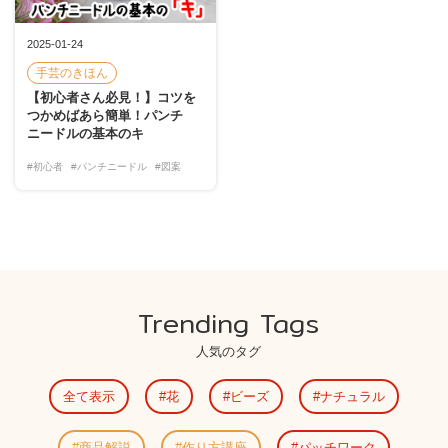
2025-01-24
手芸のきほん
【初心者さん必見！】コツを
つかめばあら簡単！パンチ
ニードルの基本のキ
#初心者
#パンチニードル
#図案
Trending Tags
人気のタグ
全て表示
花
ビーズ
ナチュラル
商品解説
作り方講座
パッチワーク