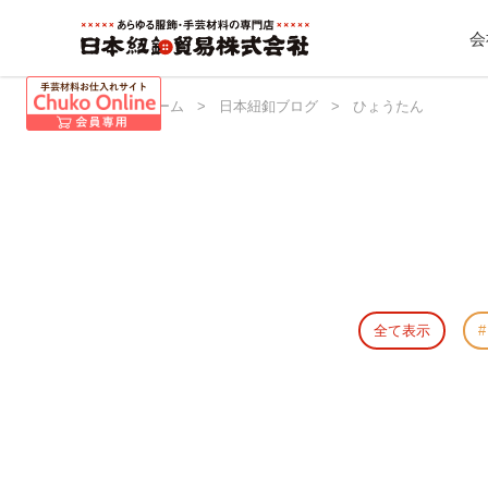
会
日本紐釦 ホーム
>
日本紐釦ブログ
>
ひょうたん
全て表示