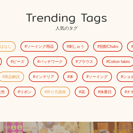
Trending Tags
人気のタグ
はなし
ソーイング用品
刺しゅう
別館Chuko
ビーズ
パッチワーク
ブラウス
Cotton fabric
商品解説
インテリア
本
ソーイング
ショ
販売
リボン
作り方講座
花
休業日
ナ