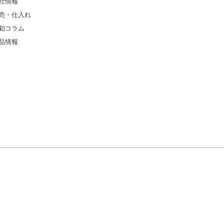
社情報
売・仕入れ
釦コラム
品情報