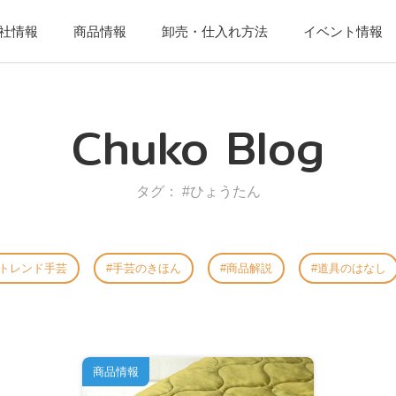
社情報
商品情報
卸売・仕入れ方法
イベント情報
Chuko Blog
タグ： #ひょうたん
トレンド手芸
手芸のきほん
商品解説
道具のはなし
商品情報