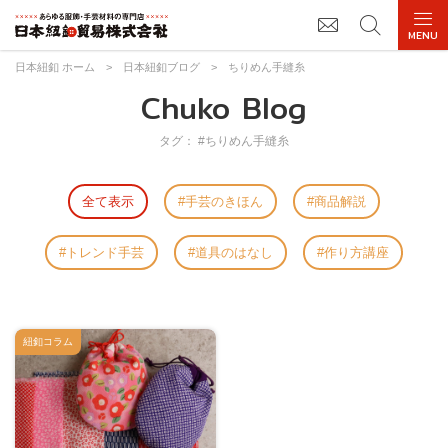
日本紐釦 ホーム
>
日本紐釦ブログ
>
ちりめん手縫糸
Chuko Blog
タグ： #ちりめん手縫糸
全て表示
手芸のきほん
商品解説
トレンド手芸
道具のはなし
作り方講座
紐釦コラム