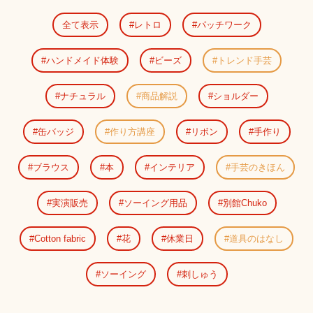
全て表示
レトロ
パッチワーク
ハンドメイド体験
ビーズ
トレンド手芸
ナチュラル
商品解説
ショルダー
缶バッジ
作り方講座
リボン
手作り
ブラウス
本
インテリア
手芸のきほん
実演販売
ソーイング用品
別館Chuko
Cotton fabric
花
休業日
道具のはなし
ソーイング
刺しゅう