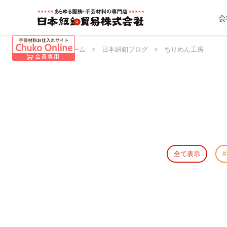
会
日本紐釦 ホーム
>
日本紐釦ブログ
>
ちりめん工房
全て表示