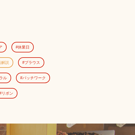
ア
休業日
品解説
ブラウス
ラル
パッチワーク
リボン