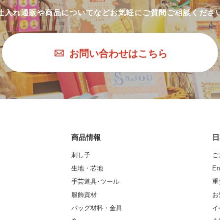
仕入れ通販や商品についてなど
お気軽にご質問ご相談くださ
お問い合わせはこちら
商品情報
日
刺し子
ご
生地・芯地
En
手芸道具･ツール
重
服飾資材
お
バッグ材料・金具
イ