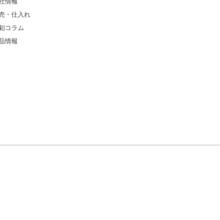
社情報
売・仕入れ
釦コラム
品情報