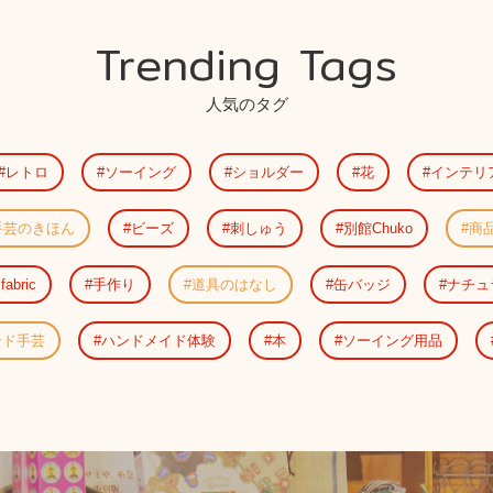
Trending Tags
人気のタグ
レトロ
ソーイング
ショルダー
花
インテリ
手芸のきほん
ビーズ
刺しゅう
別館Chuko
商
fabric
手作り
道具のはなし
缶バッジ
ナチュ
ンド手芸
ハンドメイド体験
本
ソーイング用品