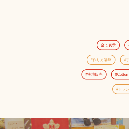
全て表示
作り方講座
実演販売
Cotton 
トレ