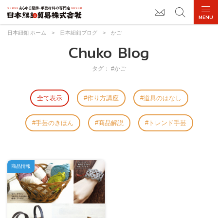
日本紐釦 ホーム
>
日本紐釦ブログ
>
かご
Chuko Blog
タグ： #かご
全て表示
作り方講座
道具のはなし
手芸のきほん
商品解説
トレンド手芸
商品情報