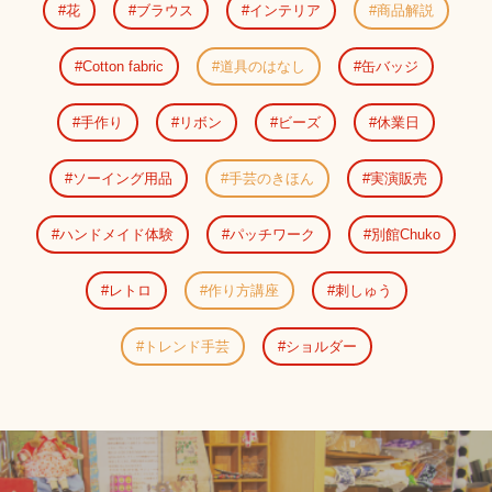
花
ブラウス
インテリア
商品解説
Cotton fabric
道具のはなし
缶バッジ
手作り
リボン
ビーズ
休業日
ソーイング用品
手芸のきほん
実演販売
ハンドメイド体験
パッチワーク
別館Chuko
レトロ
作り方講座
刺しゅう
トレンド手芸
ショルダー