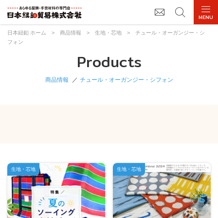
日本紐釦 ホーム
>
商品情報
>
生地・芯地
>
チュール・オーガンジー・シ
フォン
Products
商品情報
チュール・オーガンジー・シフォン
生地・芯地
生地・芯地