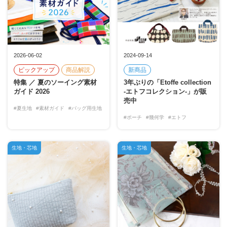
2026-06-02
2024-09-14
ピックアップ
商品解説
新商品
特集 ／ 夏のソーイング素材
3年ぶりの「Etoffe collection
ガイド 2026
-エトフコレクション-」が販
売中
#夏生地
#素材ガイド
#バッグ用生地
#ポーチ
#幾何学
#エトフ
生地・芯地
生地・芯地