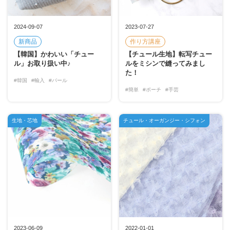
2024-09-07
2023-07-27
新商品
作り方講座
【韓国】かわいい「チュー
【チュール生地】転写チュー
ル」お取り扱い中♪
ルをミシンで縫ってみまし
た！
#韓国
#輸入
#パール
#簡単
#ポーチ
#手芸
生地・芯地
チュール・オーガンジー・シフォン
2023-06-09
2022-01-01