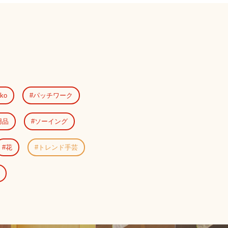
ko
パッチワーク
用品
ソーイング
花
トレンド手芸