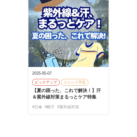
2025-05-07
ピックアップ
トレンド手芸
【夏の困った、これで解決！】汗
＆紫外線対策まるっとケア特集
#日傘
#帽子
#紫外線対策