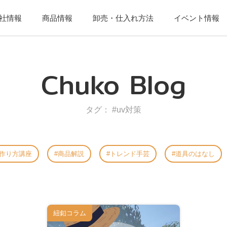
社情報
商品情報
卸売・仕入れ方法
イベント情報
Chuko Blog
タグ： #uv対策
作り方講座
商品解説
トレンド手芸
道具のはなし
紐釦コラム