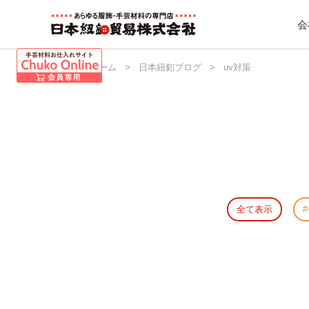
会
日本紐釦 ホーム
>
日本紐釦ブログ
>
uv対策
全て表示