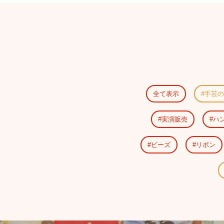
全て表示
手芸の
実演販売
ハ
ビーズ
リボン