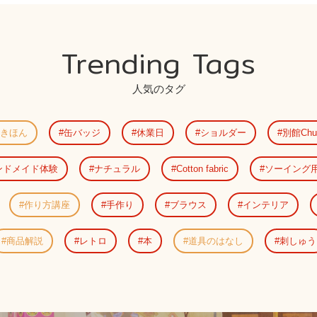
Trending Tags
人気のタグ
きほん
缶バッジ
休業日
ショルダー
別館Chu
ンドメイド体験
ナチュラル
Cotton fabric
ソーイング
作り方講座
手作り
ブラウス
インテリア
商品解説
レトロ
本
道具のはなし
刺しゅう