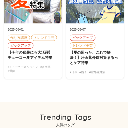
2025-08-01
2025-05-07
作り方講座
トレンド手芸
ピックアップ
ピックアップ
トレンド手芸
【今年の猛暑にも大活躍】
【夏の困った、これで解
チューコー夏アイテム特集
決！】汗＆紫外線対策まるっ
とケア特集
#チューコーオンライン
#夏手芸
#通販
#日傘
#帽子
#紫外線対策
Trending Tags
人気のタグ