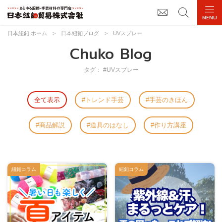
日本紐釦 ホーム
>
日本紐釦ブログ
>
UVスプレー
Chuko Blog
タグ： #UVスプレー
全て表示
トレンド手芸
手芸のきほん
商品解説
道具のはなし
作り方講座
紐釦コラム
紐釦コラム