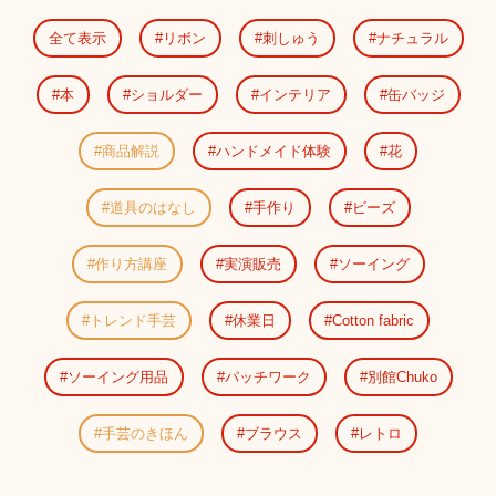
全て表示
リボン
刺しゅう
ナチュラル
本
ショルダー
インテリア
缶バッジ
商品解説
ハンドメイド体験
花
道具のはなし
手作り
ビーズ
作り方講座
実演販売
ソーイング
トレンド手芸
休業日
Cotton fabric
ソーイング用品
パッチワーク
別館Chuko
手芸のきほん
ブラウス
レトロ