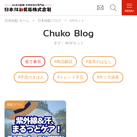
日本紐釦 ホーム
>
日本紐釦ブログ
>
UVカット
Chuko Blog
タグ： #UVカット
全て表示
商品解説
道具のはなし
手芸のきほん
トレンド手芸
作り方講座
紐釦コラム