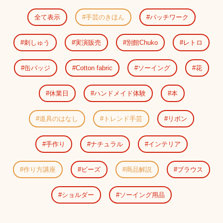
全て表示
手芸のきほん
パッチワーク
刺しゅう
実演販売
別館Chuko
レトロ
缶バッジ
Cotton fabric
ソーイング
花
休業日
ハンドメイド体験
本
道具のはなし
トレンド手芸
リボン
手作り
ナチュラル
インテリア
作り方講座
ビーズ
商品解説
ブラウス
ショルダー
ソーイング用品