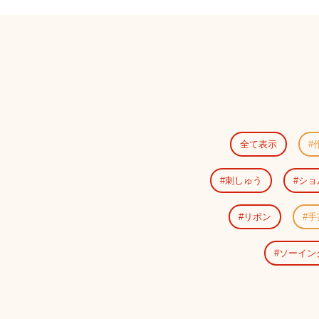
全て表示
刺しゅう
ショ
リボン
手
ソーイン