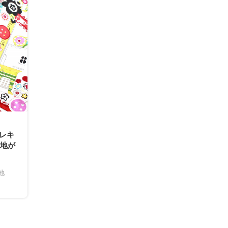
アレキ
生地が
地