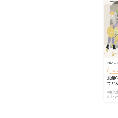
2025-0
トレ
別館
てど
#輸入
#リバ