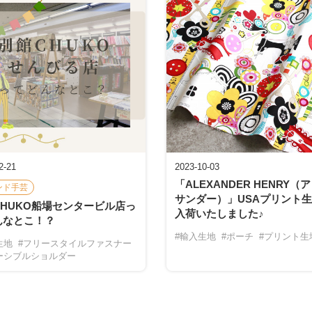
2-21
2023-10-03
「ALEXANDER HENRY（
ンド手芸
サンダー）」USAプリント
CHUKO船場センタービル店っ
入荷いたしました♪
んなとこ！？
#輸入生地
#ポーチ
#プリント生
生地
#フリースタイルファスナー
ーシブルショルダー