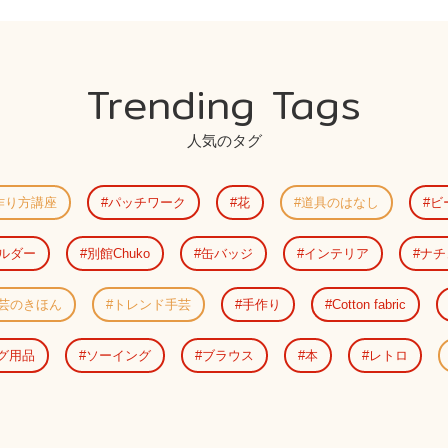
Trending Tags
人気のタグ
作り方講座
パッチワーク
花
道具のはなし
ビ
ルダー
別館Chuko
缶バッジ
インテリア
ナチ
芸のきほん
トレンド手芸
手作り
Cotton fabric
グ用品
ソーイング
ブラウス
本
レトロ