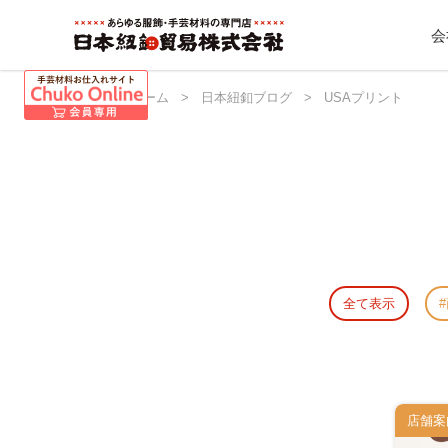
会
日本紐釦 ホーム
>
日本紐釦ブログ
>
USAプリント
全て表示
店舗案