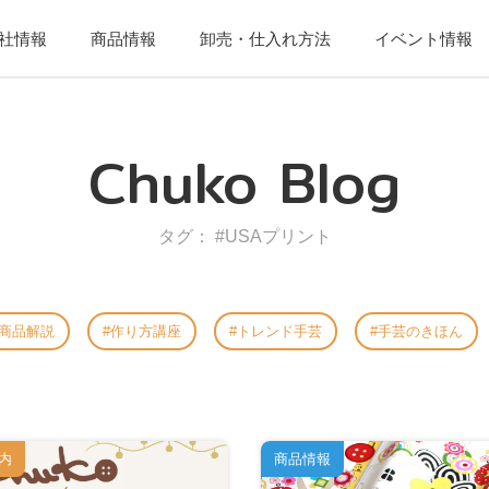
社情報
商品情報
卸売・仕入れ方法
イベント情報
Chuko Blog
タグ： #USAプリント
商品解説
作り方講座
トレンド手芸
手芸のきほん
内
商品情報