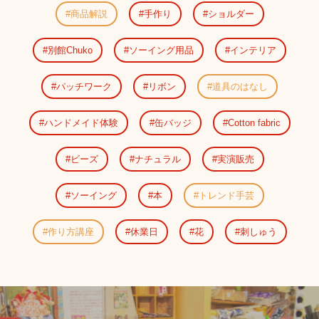
商品解説
手作り
ショルダー
別館Chuko
ソーイング用品
インテリア
パッチワーク
リボン
道具のはなし
ハンドメイド体験
缶バッジ
Cotton fabric
ビーズ
ナチュラル
実演販売
ソーイング
本
トレンド手芸
作り方講座
休業日
花
刺しゅう