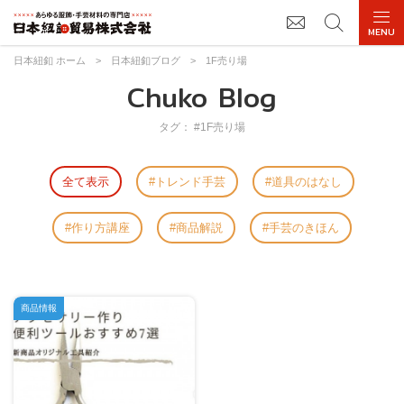
日本紐釦 ホーム
>
日本紐釦ブログ
>
1F売り場
Chuko Blog
タグ： #1F売り場
全て表示
トレンド手芸
道具のはなし
作り方講座
商品解説
手芸のきほん
商品情報