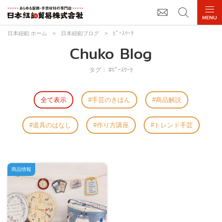
日本紐釦 ホーム
>
日本紐釦ブログ
>
ﾋﾟｰｽﾜｰｸ
Chuko Blog
タグ： #ﾋﾟｰｽﾜｰｸ
全て表示
手芸のきほん
商品解説
道具のはなし
作り方講座
トレンド手芸
商品情報