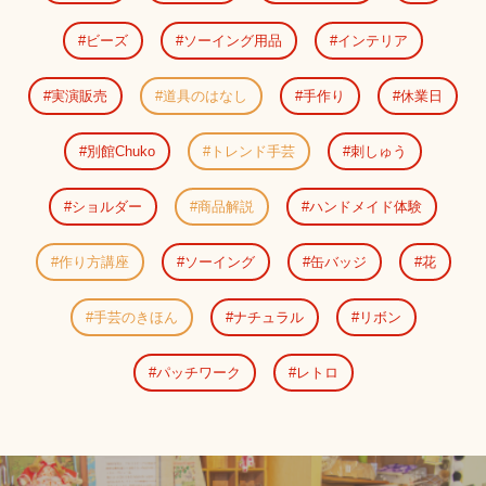
ビーズ
ソーイング用品
インテリア
実演販売
道具のはなし
手作り
休業日
別館Chuko
トレンド手芸
刺しゅう
ショルダー
商品解説
ハンドメイド体験
作り方講座
ソーイング
缶バッジ
花
手芸のきほん
ナチュラル
リボン
パッチワーク
レトロ