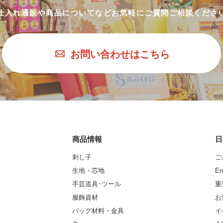
仕入れ通販や商品についてなど
お気軽にご質問ご相談くださ
お問い合わせはこちら
商品情報
日
刺し子
ご
生地・芯地
En
手芸道具･ツール
重
服飾資材
お
バッグ材料・金具
イ