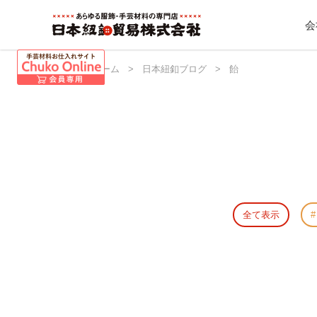
会
日本紐釦 ホーム
>
日本紐釦ブログ
>
飴
全て表示