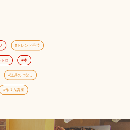
ジ
トレンド手芸
レトロ
本
道具のはなし
作り方講座