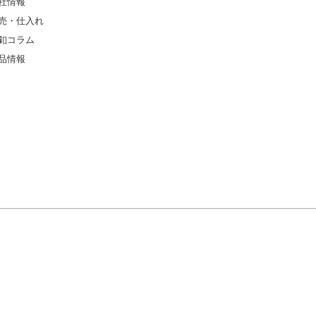
社情報
売・仕入れ
釦コラム
品情報