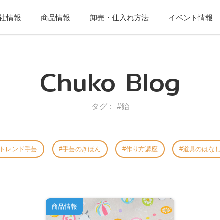
社情報
商品情報
卸売・仕入れ方法
イベント情報
Chuko Blog
タグ： #飴
トレンド手芸
手芸のきほん
作り方講座
道具のはな
商品情報