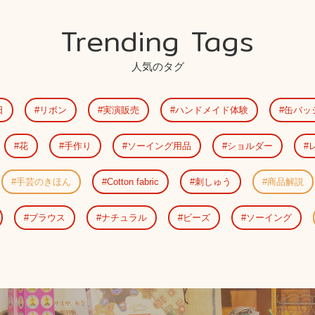
Trending Tags
人気のタグ
日
リボン
実演販売
ハンドメイド体験
缶バッ
花
手作り
ソーイング用品
ショルダー
手芸のきほん
Cotton fabric
刺しゅう
商品解説
ブラウス
ナチュラル
ビーズ
ソーイング