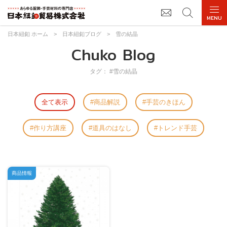
日本紐釦 ホーム
>
日本紐釦ブログ
>
雪の結晶
Chuko Blog
タグ： #雪の結晶
全て表示
商品解説
手芸のきほん
作り方講座
道具のはなし
トレンド手芸
商品情報