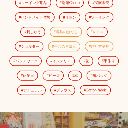
ソーイング用品
別館Chuko
実演販売
ハンドメイド体験
リボン
ソーイング
刺しゅう
道具のはなし
レトロ
ショルダー
手芸のきほん
作り方講座
パッチワーク
インテリア
花
手作り
休業日
ビーズ
本
缶バッジ
ナチュラル
ブラウス
Cotton fabric