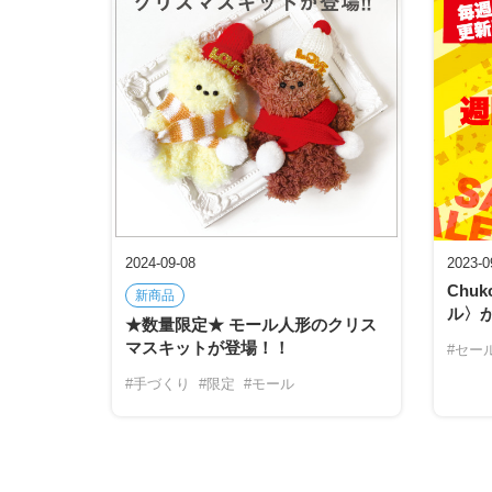
2024-09-08
2023-0
Chu
新商品
ル〉
★数量限定★ モール人形のクリス
マスキットが登場！！
#セー
#手づくり
#限定
#モール