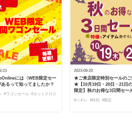
9-23
2023-09-20
koOnlineには〈WEB限定セー
★ご来店限定特別セールのご
があるって知ってましたか？
★【10月19日・20日・21日
限定】秋のお得な3日間セー
ル
#ワゴンセール
#カットクロス
#ハギレ
#特別
#限定