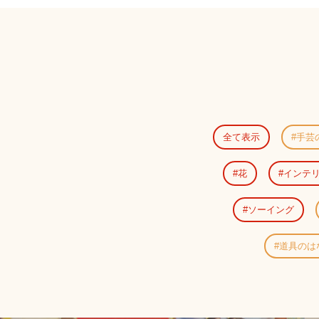
全て表示
手芸
花
インテ
ソーイング
道具のは