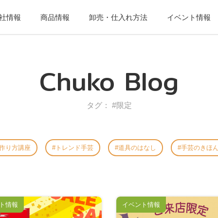
社情報
商品情報
卸売・仕入れ方法
イベント情報
Chuko Blog
タグ： #限定
作り方講座
トレンド手芸
道具のはなし
手芸のきほ
ト情報
イベント情報