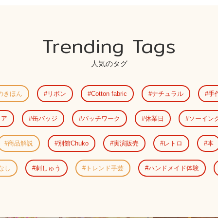
Trending Tags
人気のタグ
のきほん
リボン
Cotton fabric
ナチュラル
手
リア
缶バッジ
パッチワーク
休業日
ソーイン
商品解説
別館Chuko
実演販売
レトロ
本
なし
刺しゅう
トレンド手芸
ハンドメイド体験