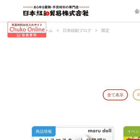
会
日本紐釦 ホーム
>
日本紐釦ブログ
>
限定
全て表示
商品情報
イベン